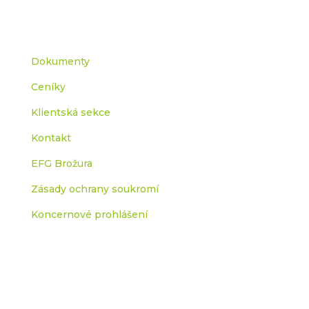
dokumenty
Dokumenty
Ceníky
Klientská sekce
Kontakt
EFG Brožura
Zásady ochrany soukromí
Koncernové prohlášení
Odběr efg novinek
Zkontrolujte si prosím e-
mailovou schránku.