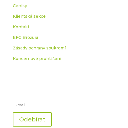
Ceníky
Klientská sekce
Kontakt
EFG Brožura
Zásady ochrany soukromí
Koncernové prohlášení
Odběr efg novinek
Zkontrolujte si prosím e-
mailovou schránku.
Odebírat